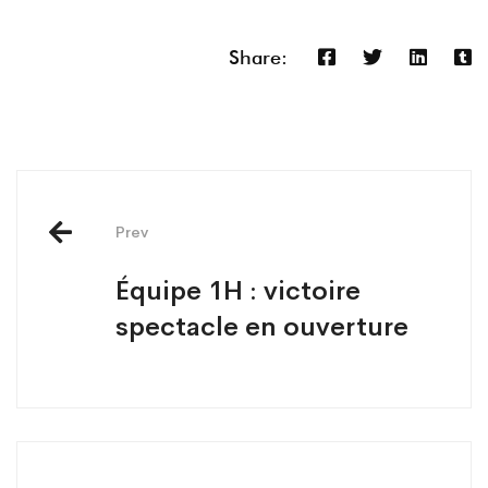
Share:
Post
navigation
Prev
Équipe 1H : victoire
spectacle en ouverture