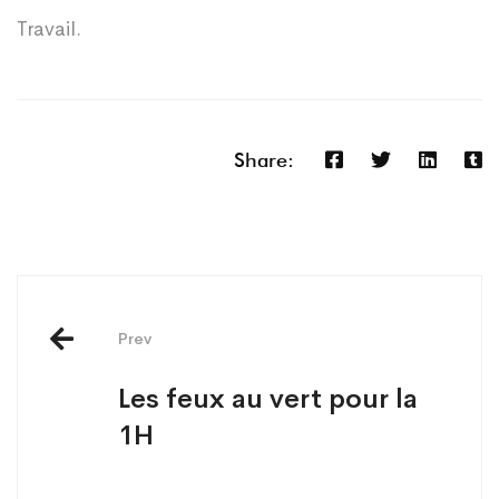
Travail.
Share:
Post
navigation
Prev
Les feux au vert pour la
1H