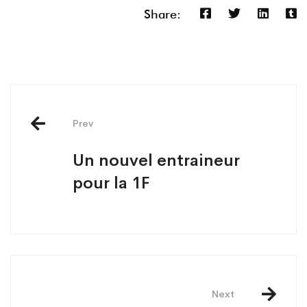
Share:
Post
navigation
Prev
Un nouvel entraineur
pour la 1F
Next